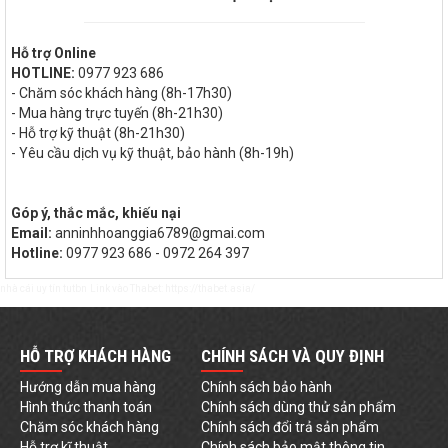
Hỗ trợ Online
HOTLINE:
0977 923 686
- Chăm sóc khách hàng (8h-17h30)
- Mua hàng trực tuyến (8h-21h30)
- Hỗ trợ kỹ thuật (8h-21h30)
- Yêu cầu dịch vụ kỹ thuật, bảo hành (8h-19h)
Góp ý, thắc mắc, khiếu nại
Email:
anninhhoanggia6789@gmai.com
Hotline:
0977 923 686 - 0972 264 397
nhà cái uy tín
tutbn
Link vào Thabet:
https://thabet.asia/
HỖ TRỢ KHÁCH HÀNG
CHÍNH SÁCH VÀ QUY ĐỊNH
Hướng dẫn mua hàng
Chính sách bảo hành
Hình thức thanh toán
Chính sách dùng thử sản phẩm
Chăm sóc khách hàng
Chính sách đổi trả sản phẩm
Hỗ trợ kĩ thuật
Chính sách bảo mật thông tin