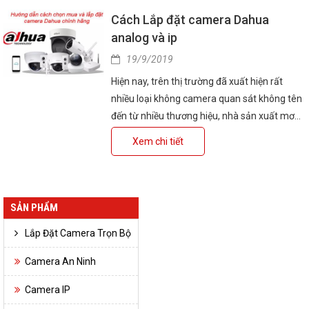
Cách Lắp đặt camera Dahua
analog và ip
19/9/2019
Hiện nay, trên thị trường đã xuất hiện rất
nhiều loại không camera quan sát không tên
đến từ nhiều thương hiệu, nhà sản xuất mơ
hồ mang chất lượng và giá thành khác nhau
Xem chi tiết
hoàn toàn. Để lựa chọn được công cụ giám
sát đồng hành trong thời gian dài là một điều
không hề đơn giản, nhất là đối với các hộ gia
đình nhỏ lẻ hoặc những người chưa hề tìm
SẢN PHẨM
hiểu và không rành về lĩnh vực này. Do đó,
Lắp Đặt Camera Trọn Bộ
những sản phẩm trong tầm ngắm của bạn
nhất định phải nằm trong danh sách TOP
Camera An Ninh
sản phẩm được sử dụng, đánh giá cao nhất
và Dahua là cái tên đầu tiên mà bạn nên tìm
Camera IP
hiểu nhiều nhất.