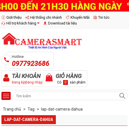
Giới thiệu
Hệ thống chi nhánh
Khuyến Mãi
Tin tức
Hỗ trợ khách hàng
Download tài liệu
Hotline
0977923686
TÀI KHOẢN
GIỎ HÀNG
Đăng ký
|
Đăng nhập
Có
0
sản phẩm
Trang chủ
>
Tag
>
lap-dat-camera-dahua
LAP-DAT-CAMERA-DAHUA