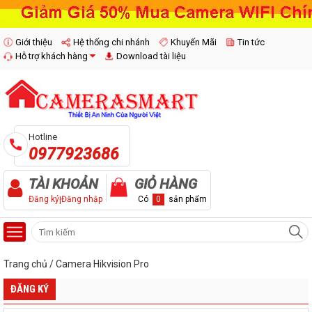
Giới thiệu
Hệ thống chi nhánh
Khuyến Mãi
Tin tức
Hỗ trợ khách hàng
Download tài liệu
Hotline
0977923686
TÀI KHOẢN
GIỎ HÀNG
Đăng ký
|
Đăng nhập
Có
0
sản phẩm
Trang chủ
/
Camera Hikvision Pro
ĐĂNG KÝ