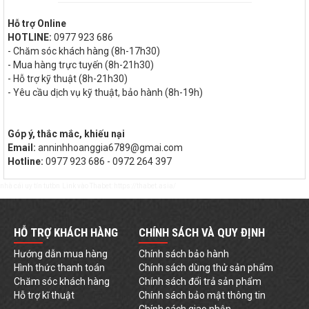
Hỗ trợ Online
HOTLINE:
0977 923 686
- Chăm sóc khách hàng (8h-17h30)
- Mua hàng trực tuyến (8h-21h30)
- Hỗ trợ kỹ thuật (8h-21h30)
- Yêu cầu dịch vụ kỹ thuật, bảo hành (8h-19h)
Góp ý, thắc mắc, khiếu nại
Email:
anninhhoanggia6789@gmai.com
Hotline:
0977 923 686 - 0972 264 397
nhà cái uy tín
tutbn
Link vào Thabet:
https://thabet.asia/
HỖ TRỢ KHÁCH HÀNG
CHÍNH SÁCH VÀ QUY ĐỊNH
Hướng dẫn mua hàng
Chính sách bảo hành
Hình thức thanh toán
Chính sách dùng thử sản phẩm
Chăm sóc khách hàng
Chính sách đổi trả sản phẩm
Hỗ trợ kĩ thuật
Chính sách bảo mật thông tin