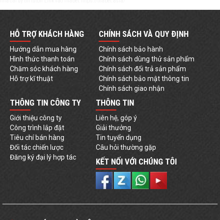
nhà cái uy tín
tutbn
Link vào Thabet:
https://thabet.asia/
HỖ TRỢ KHÁCH HÀNG
CHÍNH SÁCH VÀ QUY ĐỊNH
Hướng dẫn mua hàng
Chính sách bảo hành
Hình thức thanh toán
Chính sách dùng thử sản phẩm
Chăm sóc khách hàng
Chính sách đổi trả sản phẩm
Hỗ trợ kĩ thuật
Chính sách bảo mật thông tin
Chính sách giao nhận
THÔNG TIN CÔNG TY
THÔNG TIN
Giới thiệu công ty
Liên hệ, góp ý
Công trình lắp đặt
Giải thưởng
Tiêu chí bán hàng
Tin tuyển dụng
Đối tác chiến lược
Câu hỏi thường gặp
Đăng ký đại lý hợp tác
KẾT NỐI VỚI CHÚNG TÔI