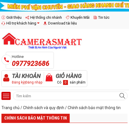
Giới thiệu
Hệ thống chi nhánh
Khuyến Mãi
Tin tức
Hỗ trợ khách hàng
Download tài liệu
Hotline
0977923686
TÀI KHOẢN
GIỎ HÀNG
Đăng ký
|
Đăng nhập
Có
0
sản phẩm
Trang chủ
/
Chính sách và quy định
/
Chính sách bảo mật thông tin
CHÍNH SÁCH BẢO MẬT THÔNG TIN