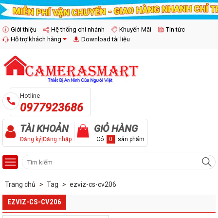
Giới thiệu
Hệ thống chi nhánh
Khuyến Mãi
Tin tức
Hỗ trợ khách hàng
Download tài liệu
Hotline
0977923686
TÀI KHOẢN
GIỎ HÀNG
Đăng ký
|
Đăng nhập
Có
0
sản phẩm
Trang chủ
>
Tag
>
ezviz-cs-cv206
EZVIZ-CS-CV206