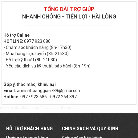
TỔNG ĐÀI TRỢ GIÚP
NHANH CHÓNG - TIỆN LỢI - HÀI LÒNG
Hỗ trợ Online
HOTLINE:
0977 923 686
- Chăm sóc khách hàng (8h-17h30)
- Mua hàng trực tuyến (8h-21h30)
- Hỗ trợ kỹ thuật (8h-21h30)
- Yêu cầu dịch vụ kỹ thuật, bảo hành (8h-19h)
Góp ý, thắc mắc, khiếu nại
Email:
anninhhoanggia6789@gmai.com
Hotline:
0977 923 686 - 0972 264 397
nhà cái uy tín
tutbn
Link vào Thabet:
https://thabet.asia/
HỖ TRỢ KHÁCH HÀNG
CHÍNH SÁCH VÀ QUY ĐỊNH