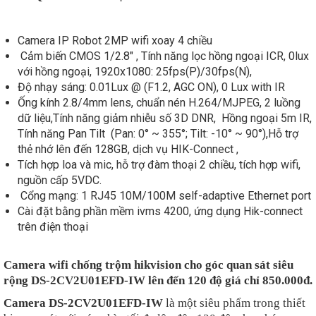
Camera IP Robot 2MP wifi xoay 4 chiều
Cảm biến CMOS 1/2.8" , Tính năng lọc hồng ngoại ICR, 0lux
với hồng ngoại, 1920x1080: 25fps(P)/30fps(N),
Độ nhạy sáng: 0.01Lux @ (F1.2, AGC ON), 0 Lux with IR
Ống kính 2.8/4mm lens, chuẩn nén H.264/MJPEG, 2 luồng
dữ liệu,Tính năng giảm nhiễu số 3D DNR, Hồng ngoại 5m IR,
Tính năng Pan Tilt (Pan: 0° ~ 355°; Tilt: -10° ~ 90°),Hỗ trợ
thẻ nhớ lên đến 128GB, dịch vụ HIK-Connect ,
Tích hợp loa và mic, hỗ trợ đàm thoại 2 chiều, tích hợp wifi,
nguồn cấp 5VDC.
Cổng mạng: 1 RJ45 10M/100M self-adaptive Ethernet port
Cài đặt bằng phần mềm ivms 4200, ứng dụng Hik-connect
trên điện thoại
Camera wifi chống trộm hikvision cho góc quan sát siêu
rộng DS-2CV2U01EFD-IW lên đến 120 độ giá chỉ 850.000đ.
Camera DS-2CV2U01EFD-IW
là một siêu phẩm trong thiết