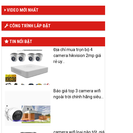
VIDEO MỚI NHẤT
CÔNG TRÌNH LẮP ĐẶT
TIN NỔI BẬT
Địa chỉ mua trọn bộ 4
camera hikvision 2mp giá
rẻ uy...
Báo giá top 3 camera wifi
ngoài trời chính hãng siêu...
camera wifi loại nào tốt, giá