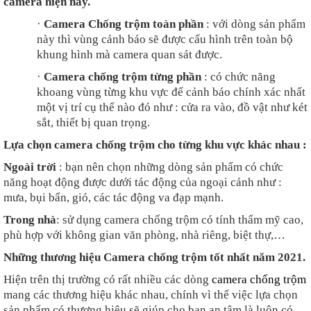
camera hiện nay.
·
Camera Chống trộm toàn phần
: với dòng sản phẩm
này thì vùng cảnh báo sẽ được cấu hình trên toàn bộ
khung hình mà camera quan sát được.
·
Camera chống trộm từng phần
: có chức năng
khoang vùng từng khu vực để cảnh báo chính xác nhất
một vị trí cụ thể nào đó như : cửa ra vào, đồ vật như két
sắt, thiết bị quan trọng.
Lựa chọn camera chống trộm cho từng khu vực khác nhau :
Ngoài trời
: bạn nên chọn những dòng sản phẩm có chức
năng hoạt động được dưới tác động của ngoại cảnh như :
mưa, bụi bẩn, gió, các tác động va đạp mạnh.
Trong nhà
: sử dụng camera chống trộm có tính thẩm mỹ cao,
phù hợp với không gian văn phòng, nhà riêng, biệt thự,…
Những thương hiệu Camera chống trộm tốt nhất năm 2021.
Hiện trên thị trường có rất nhiều các dòng
camera chống trộm
mang các thương hiệu khác nhau, chính vì thế việc lựa chọn
sản phẩm có thương hiệu sẽ giúp cho bạn an tâm là luôn có