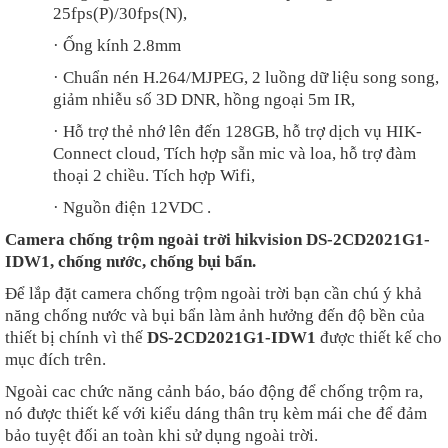
25fps(P)/30fps(N),
·
Ống kính 2.8mm
·
Chuẩn nén H.264/MJPEG, 2 luồng dữ liệu song song,
giảm nhiễu số 3D DNR, hồng ngoại 5m IR,
·
Hỗ trợ thẻ nhớ lên đến 128GB, hỗ trợ dịch vụ HIK-
Connect cloud, Tích hợp sẵn mic và loa, hỗ trợ đàm
thoại 2 chiều. Tích hợp Wifi,
·
Nguồn điện 12VDC .
Camera chống trộm ngoài trời hikvision DS-2CD2021G1-
IDW1, chống nước, chống bụi bẩn.
Để lắp đặt camera chống trộm ngoài trời bạn cần chú ý khả
năng chống nước và bụi bẩn làm ảnh hưởng đến độ bền của
thiết bị chính vì thế
DS-2CD2021G1-IDW1
được thiết kế cho
mục đích trên.
Ngoài cac chức năng cảnh báo, báo động để chống trộm ra,
nó được thiết kế với kiểu dáng thân trụ kèm mái che để đảm
bảo tuyệt đối an toàn khi sử dụng ngoài trời.