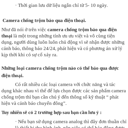
·
Thời gian lưu dữ liệu ngắn chỉ từ 5- 10 ngày.
Camera chống trộm báo qua điện thoại.
Như đã nói ở trên việc
camera chống trộm báo qua điện
thoại
là một trong những tính ưu ưu việt và vô cùng tiện
dụng, người dùng luôn luôn chủ động vì sẽ nhận được những
cảnh báo, thông báo 24/24, phát hiện và có phương án xử lý
kịp thời khi có sự cố xảy ra.
Những loại camera chống trộm nào có thể báo qua được
điện thoại.
Có rất nhiều các loại camera với chức năng và tác
dụng khác nhau vì thế để lựa chọn được các sản phẩm camera
chống trộm thì bạn cần chú ý đến thông số kỹ thuật “ phát
hiện và cảnh báo chuyển đông”.
Tuy nhiên sẽ có 2 trường hợp sau bạn cần lưu ý :
·
Nếu bạn sử dụng camera analog thì đây đơn thuần chỉ
là thiết bị thu hình ảnh, nên việc có thể báo động được