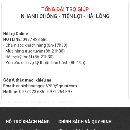
TỔNG ĐÀI TRỢ GIÚP
NHANH CHÓNG - TIỆN LỢI - HÀI LÒNG
Hỗ trợ Online
HOTLINE:
0977 923 686
- Chăm sóc khách hàng (8h-17h30)
- Mua hàng trực tuyến (8h-21h30)
- Hỗ trợ kỹ thuật (8h-21h30)
- Yêu cầu dịch vụ kỹ thuật, bảo hành (8h-19h)
Góp ý, thắc mắc, khiếu nại
Email:
anninhhoanggia6789@gmai.com
Hotline:
0977 923 686 - 0972 264 397
nhà cái uy tín
tutbn
Link vào Thabet:
https://thabet.asia/
HỖ TRỢ KHÁCH HÀNG
CHÍNH SÁCH VÀ QUY ĐỊNH