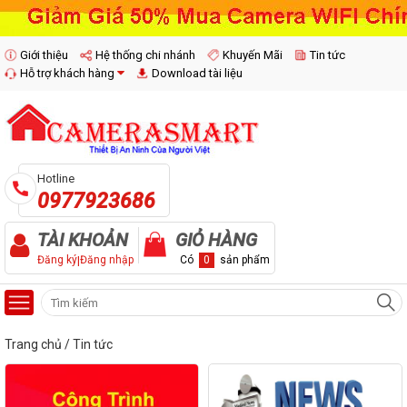
Giới thiệu
Hệ thống chi nhánh
Khuyến Mãi
Tin tức
Hỗ trợ khách hàng
Download tài liệu
Hotline
0977923686
TÀI KHOẢN
GIỎ HÀNG
Đăng ký
|
Đăng nhập
Có
0
sản phẩm
Trang chủ
/
Tin tức