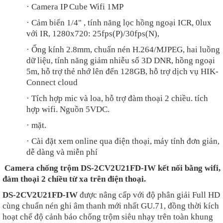
·
Camera IP Cube Wifi 1MP
·
Cảm biến 1/4" , tính năng lọc hồng ngoại ICR, 0lux
với IR, 1280x720: 25fps(P)/30fps(N),
·
Ống kính 2.8mm, chuẩn nén H.264/MJPEG, hai luồng
dữ liệu, tính năng giảm nhiễu số 3D DNR, hồng ngoại
5m, hỗ trợ thẻ nhớ lên đến 128GB, hỗ trợ dịch vụ HIK-
Connect cloud
·
Tích hợp mic và loa, hỗ trợ đàm thoại 2 chiều. tích
hợp wifi. Nguồn 5VDC.
·
mặt.
·
Cài đặt xem online qua điện thoại, máy tính đơn giản,
dễ dàng và miễn phí
Camera chống trộm DS-2CV2U21FD-IW kết nối bằng wifi,
đàm thoại 2 chiều từ xa trên điện thoại.
DS-2CV2U21FD-IW
được nâng cấp với độ phân giải Full HD
cùng chuẩn nén ghi âm thanh mới nhất GU.71, đồng thời kích
hoạt chế độ cảnh báo chống trộm siêu nhạy trên toàn khung