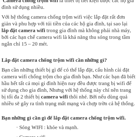
Camera chống trộm wifi
là thiết bị tiết kiện được các hộ gia
đình sử dụng nhiều.
Với hệ thống camera chống trộm wifi việc lắp đặt rất đơn
giản và phu hợp với túi tiền của các hộ gia đình, tại sao lại
lắp đặt camera wifi
trong gia đình mà không phải nhà máy,
bởi các hạn chế camera wifi là khả năng thu sóng trong tầm
ngắn chỉ 15 – 20 mét.
Lắp đặt camera chống trộm wifi cần những gì?
Bạn cần những thiết bị gì để có thể lắp đặt, cấu hình cài đặt
camera wifi chống trộm cho gia đình bạn. Như các bạn đã biết
hầu hết tất cả mọi gi đình hiện nay đều được trang bị wifi để
sử dụng cho gia đình, Nhưng với hệ thống này chỉ nên trang
bị tối đa 2 thiết bị
camera wifi
thôi nhé. Bởi nếu dùng quá
nhiều sẽ gây ra tình trạng mất mạng và chợp trờn cả hệ thống.
Bạn những gì cần gì để lắp đặt camera chống trộm wifi.
·
Sóng WIFI : khỏe và mạnh.