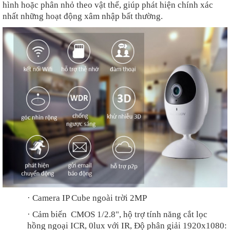
hình hoặc phân nhỏ theo vật thể, giúp phát hiện chính xác
nhất những hoạt động xâm nhập bất thường.
·
Camera IP Cube ngoài trời 2MP
·
Cảm biến CMOS 1/2.8", hộ trợ tính năng cắt lọc
hồng ngoại ICR, 0lux với IR, Độ phân giải 1920x1080: