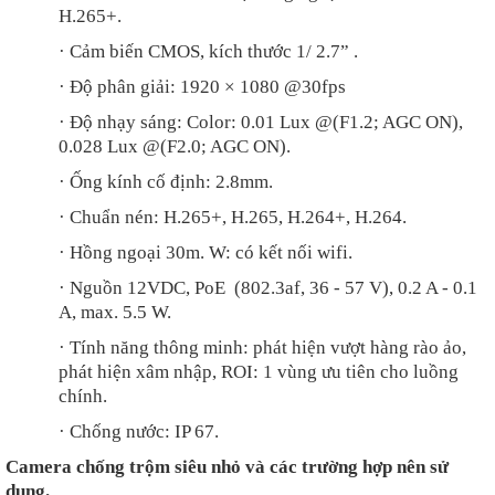
H.265+.
·
Cảm biến CMOS, kích thước 1/ 2.7” .
·
Độ phân giải: 1920 × 1080 @30fps
·
Độ nhạy sáng: Color: 0.01 Lux @(F1.2; AGC ON),
0.028 Lux @(F2.0; AGC ON).
·
Ống kính cố định: 2.8mm.
·
Chuẩn nén: H.265+, H.265, H.264+, H.264.
·
Hồng ngoại 30m. W: có kết nối wifi.
·
Nguồn 12VDC, PoE (802.3af, 36 - 57 V), 0.2 A - 0.1
A, max. 5.5 W.
·
Tính năng thông minh: phát hiện vượt hàng rào ảo,
phát hiện xâm nhập, ROI: 1 vùng ưu tiên cho luồng
chính.
·
Chống nước: IP 67.
Camera chống trộm siêu nhỏ và các trường hợp nên sử
dụng.