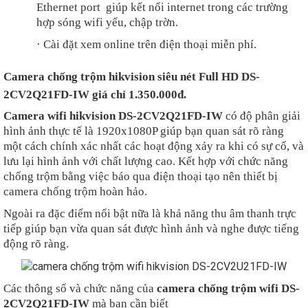
Ethernet port giúp kết nối internet trong các trường
hợp sóng wifi yếu, chập trờn.
·
Cài đặt xem online trên điện thoại miễn phí.
Camera chống trộm hikvision siêu nét Full HD DS-
2CV2Q21FD-IW giá chỉ 1.350.000đ.
Camera wifi hikvision DS-2CV2Q21FD-IW
có độ phân giải
hình ảnh thực tế là 1920x1080P giúp bạn quan sát rõ ràng
một cách chính xác nhất các hoạt động xảy ra khi có sự cố, và
lưu lại hình ảnh với chất lượng cao. Kết hợp với chức năng
chống trộm bằng việc báo qua điện thoại tạo nên thiết bị
camera chống trộm hoàn hảo.
Ngoài ra đặc điểm nổi bật nữa là khả năng thu âm thanh trực
tiếp giúp bạn vừa quan sát được hình ảnh và nghe được tiếng
động rõ ràng.
Các thông số và chức năng của
camera chống trộm wifi DS-
2CV2Q21FD-IW
mà bạn cần biết